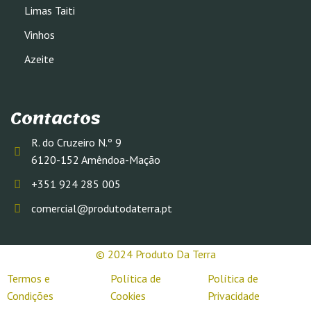
Limas Taiti
Vinhos
Azeite
Contactos
R. do Cruzeiro N.º 9
6120-152 Amêndoa-Mação
+351 924 285 005
comercial@produtodaterra.pt
© 2024 Produto Da Terra
Termos e
Política de
Política de
Condições
Cookies
Privacidade