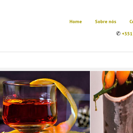
Home
Sobre nós
C
✆
+351 