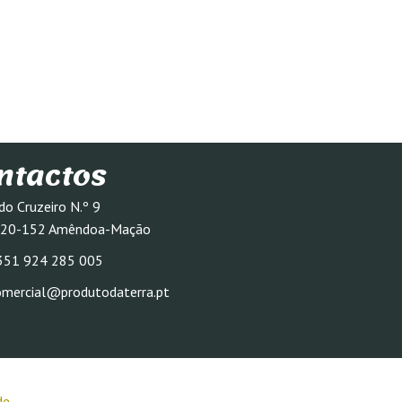
ntactos
 do Cruzeiro N.º 9
20-152 Amêndoa-Mação
351 924 285 005
omercial@produtodaterra.pt
de