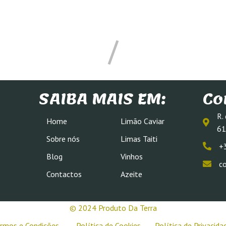
SAIBA MAIS EM:
Co
R.
Home
Limão Caviar
61
Sobre nós
Limas Taiti
+
Blog
Vinhos
c
Contactos
Azeite
© 2024 Produto Da Terra
rmos e Condições
Política de Cookies
Política de Privacida